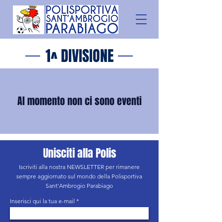
1^ DIVISIONE
Al momento non ci sono eventi
Unisciti alla Polis
Iscriviti alla nostra NEWSLETTER per rimanere
sempre aggiornato sul mondo della Polisportiva
Sant'Ambrogio Parabiago
Inserisci qui la tua e-mail