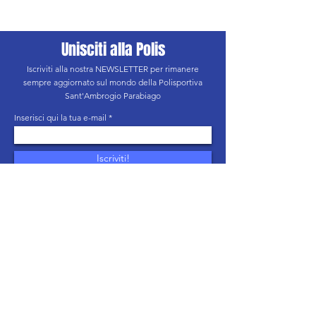
Unisciti alla Polis
Iscriviti alla nostra NEWSLETTER per rimanere
sempre aggiornato sul mondo della Polisportiva
Sant'Ambrogio Parabiago
Inserisci qui la tua e-mail
Iscriviti!
Letta l’informativa privacy, acconsento al
trattamento dei miei dati personali secondo le finalità
indicate
Informativa Privacy
ASD POLISPORTIVA SANT'AMBROGIO PARABIAGO
Via De Amicis, 5 - 20015 Parabiago (MI)
C.F.
92031230151
segreteria@polisambrogio.com
Informativa privacy
SEGUICI SU