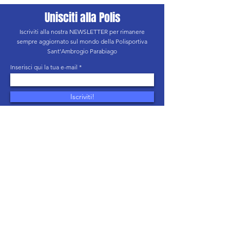
Unisciti alla Polis
Iscriviti alla nostra NEWSLETTER per rimanere
sempre aggiornato sul mondo della Polisportiva
Sant'Ambrogio Parabiago
Inserisci qui la tua e-mail
Iscriviti!
Letta l’informativa privacy, acconsento al
trattamento dei miei dati personali secondo le finalità
indicate
Informativa Privacy
ASD POLISPORTIVA SANT'AMBROGIO PARABIAGO
Via De Amicis, 5 - 20015 Parabiago (MI)
C.F.
92031230151
segreteria@polisambrogio.com
Informativa privacy
SEGUICI SU