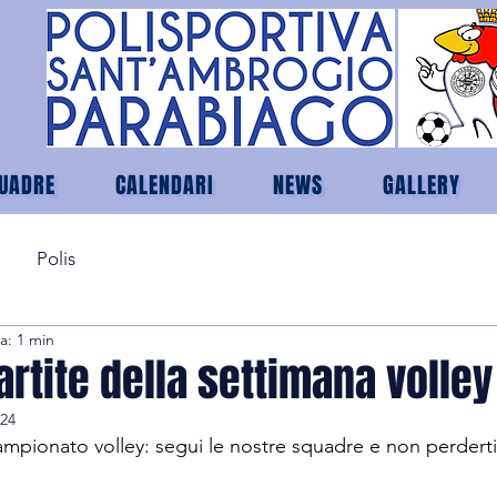
UADRE
CALENDARI
NEWS
GALLERY
Polis
a: 1 min
partite della settimana volley
024
ampionato volley: segui le nostre squadre e non perderti i 