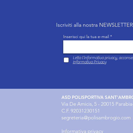
Iscriviti alla nostra NEWSLETTE
Inserisci qui la tua e-mail
Letta l’informativa privacy, acconsen
Informativa Privacy
ASD POLISPORTIVA SANT'AMBR
Via De Amicis, 5 - 20015 Parabia
C.F. 92031230151
segreteria@polisambrogio.com
Informativa privacy