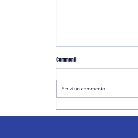
Commenti
Scrivi un commento...
23/11: le partite della settimana
volley