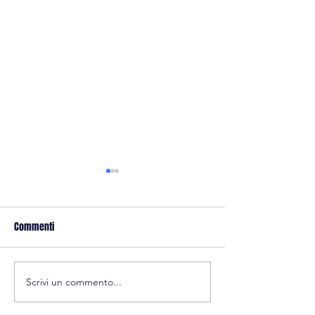
Commenti
Calcio: allenamenti
Scrivi un commento...
Volley: reclutamento under 14