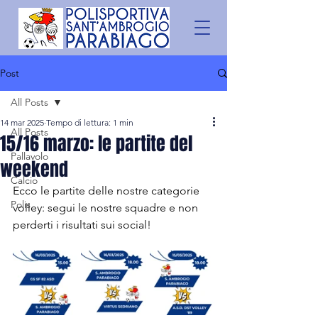
Post
All Posts
14 mar 2025
Tempo di lettura: 1 min
All Posts
15/16 marzo: le partite del
Pallavolo
weekend
Calcio
Ecco le partite delle nostre categorie 
Polis
volley: segui le nostre squadre e non 
perderti i risultati sui social!