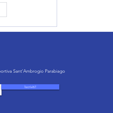
o: allenamenti aperti
sportiva Sant'Ambrogio Parabiago
Iscriviti!