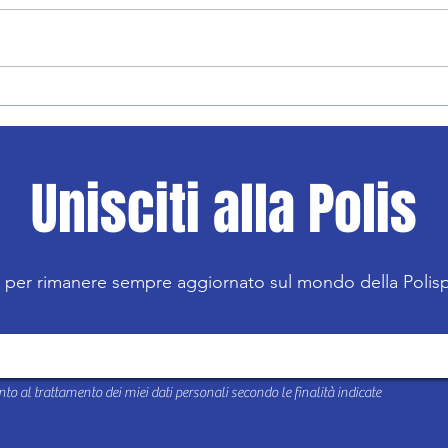
Calci
Volley: reclutamento under 14
Unisciti alla Polis
R per rimanere sempre aggiornato sul mondo della Poli
to al trattamento dei miei dati personali secondo le finalità indicate