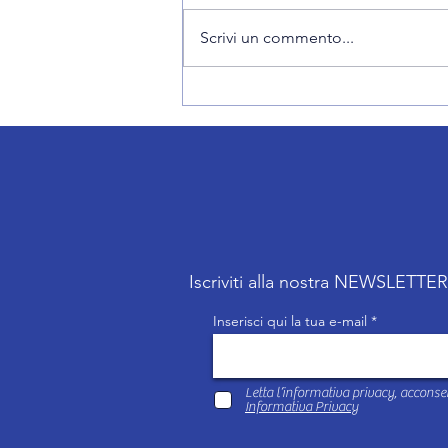
Scrivi un commento...
Collaborazione tecnica con Vero
Volley Network
Iscriviti alla nostra NEWSLETTE
Inserisci qui la tua e-mail
Letta l’informativa privacy, acconsen
Informativa Privacy