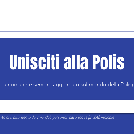
Calci
Volley: reclutamento under 14
Unisciti alla Polis
R per rimanere sempre aggiornato sul mondo della Poli
to al trattamento dei miei dati personali secondo le finalità indicate