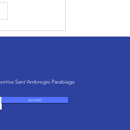
o: allenamenti aperti
sportiva Sant'Ambrogio Parabiago
Iscriviti!