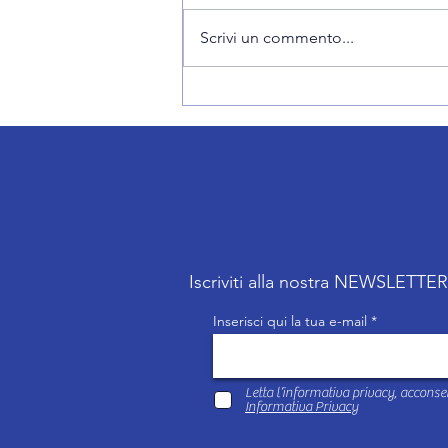
Scrivi un commento...
Collaborazione tecnica con Vero
Volley Network
Iscriviti alla nostra NEWSLETTE
Inserisci qui la tua e-mail
Letta l’informativa privacy, acconsen
Informativa Privacy