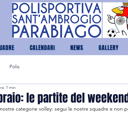
UADRE
CALENDARI
NEWS
GALLERY
Polis
ra: 1 min
raio: le partite del weeken
 nostre categorie volley: segui le nostre squadre e non pe