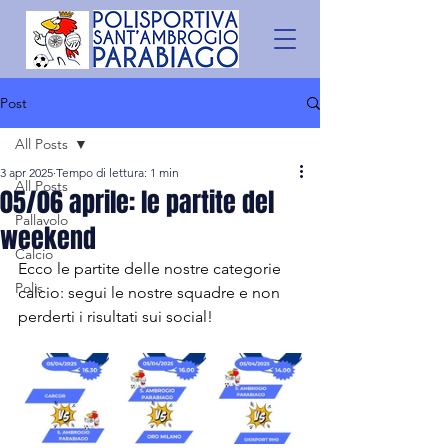
Post
All Posts
3 apr 2025
Tempo di lettura: 1 min
All Posts
05/06 aprile: le partite del
Pallavolo
weekend
Calcio
Ecco le partite delle nostre categorie 
Polis
calcio: segui le nostre squadre e non 
perderti i risultati sui social!