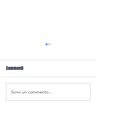
Commenti
Calcio: allenamenti
Scrivi un commento...
Volley: reclutamento under 14
Unisciti alla Polis