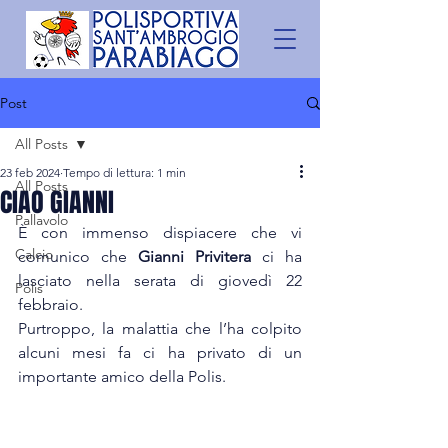
Post
All Posts
23 feb 2024
Tempo di lettura: 1 min
All Posts
CIAO GIANNI
Pallavolo
È con immenso dispiacere che vi 
Calcio
comunico che 
Gianni Privitera
 ci ha 
lasciato nella serata di giovedì 22 
Polis
febbraio.
Purtroppo, la malattia che l’ha colpito 
alcuni mesi fa ci ha privato di un 
importante amico della Polis.