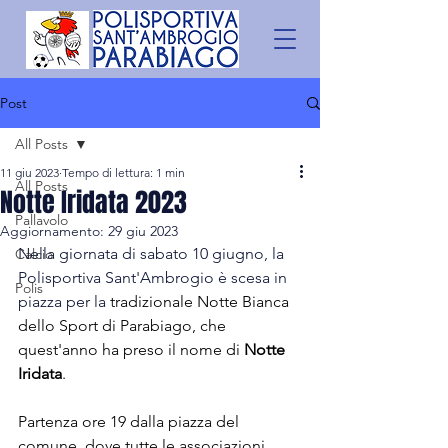
Post
All Posts
11 giu 2023
Tempo di lettura: 1 min
All Posts
Notte Iridata 2023
Pallavolo
Aggiornamento:
29 giu 2023
Nella giornata di sabato 10 giugno, la 
Calcio
Polisportiva Sant'Ambrogio è scesa in 
Polis
piazza per la 
tradizionale Notte Bianca 
dello Sport di Parabiago, che 
quest'anno ha preso il nome di 
Notte 
Iridata
. 
Partenza ore 19 dalla piazza del 
comune, dove tutte le associazioni 