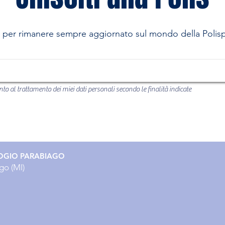
R per rimanere sempre aggiornato sul mondo della Poli
to al trattamento dei miei dati personali secondo le finalità indicate
OGIO PARABIAGO
go (MI)