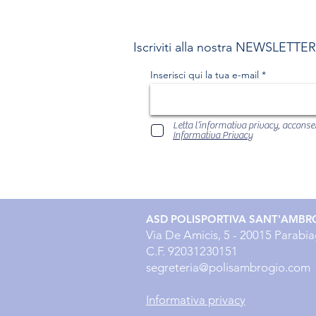
Iscriviti alla nostra NEWSLETTE
Inserisci qui la tua e-mail
Letta l’informativa privacy, acconsen
Informativa Privacy
ASD POLISPORTIVA SANT'AMBR
Via De Amicis, 5 - 20015 Parabia
C.F. 92031230151
segreteria@polisambrogio.com
Informativa privacy