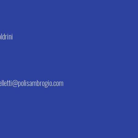
ldrini
elletti@polisambrogio.com