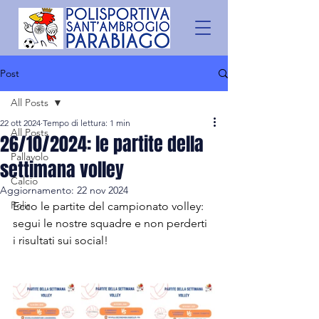
Post
All Posts
22 ott 2024
Tempo di lettura: 1 min
All Posts
26/10/2024: le partite della
Pallavolo
settimana volley
Calcio
Aggiornamento:
22 nov 2024
Polis
Ecco le partite del campionato volley: 
segui le nostre squadre e non perderti 
i risultati sui social!